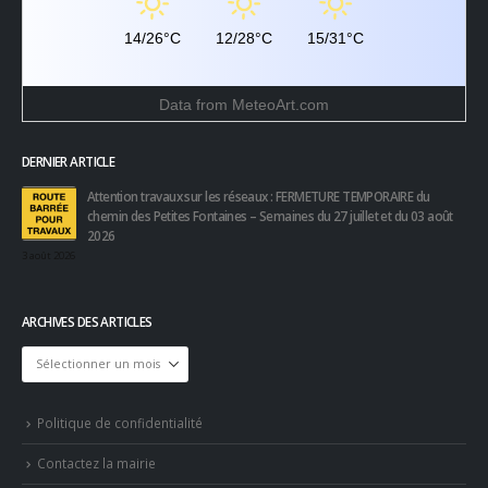
14/26°C
12/28°C
15/31°C
Data from
MeteoArt.com
DERNIER ARTICLE
Attention travaux sur les réseaux : FERMETURE TEMPORAIRE du
chemin des Petites Fontaines – Semaines du 27 juillet et du 03 août
2026
3 août 2026
ARCHIVES DES ARTICLES
Archives
des
articles
Politique de confidentialité
Contactez la mairie