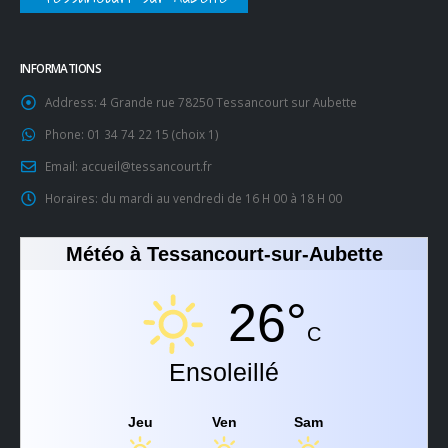
INFORMATIONS
Address:
4 Grande rue 78250 Tessancourt sur Aubette
Phone:
01 34 74 22 15 (choix 1)
Email:
accueil@tessancourt.fr
Horaires:
du mardi au vendredi de 16 H 00 à 18 H 00
Météo à Tessancourt-sur-Aubette
26°
C
Ensoleillé
Jeu
Ven
Sam