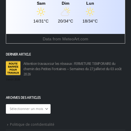
Sam
Dim
Lun
14/31°C
20/34°C
18/34°C
Data from
MeteoArt.com
DERNIER ARTICLE
Attention travaux sur les réseaux : FERMETURE TEMPORAIRE du
chemin des Petites Fontaines – Semaines du 27 juillet et du 03 août
2026
3 août 2026
ARCHIVES DES ARTICLES
Archives
des
articles
Politique de confidentialité