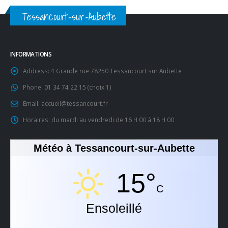
Tessancourt-sur-Aubette
INFORMATIONS
Address:
4 Grande rue 78250 Tessancourt sur Aubette
Phone:
01 34 74 22 15 (choix 1)
Email:
accueil@tessancourt.fr
Horaires:
du mardi au vendredi de 16 H 00 à 18 H 00
Météo à Tessancourt-sur-Aubette
15°
C
Ensoleillé