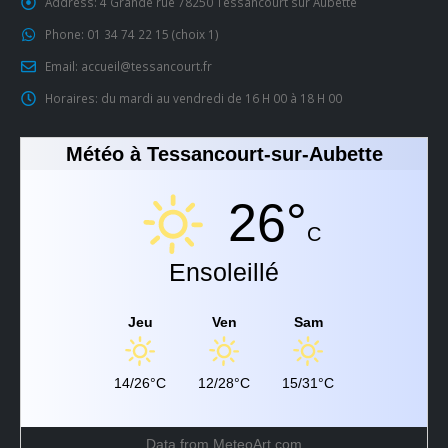
Address:
4 Grande rue 78250 Tessancourt sur Aubette
Phone:
01 34 74 22 15 (choix 1)
Email:
accueil@tessancourt.fr
Horaires:
du mardi au vendredi de 16 H 00 à 18 H 00
Météo à Tessancourt-sur-Aubette
26°
C
Ensoleillé
Jeu
Ven
Sam
14/26°C
12/28°C
15/31°C
Data from
MeteoArt.com