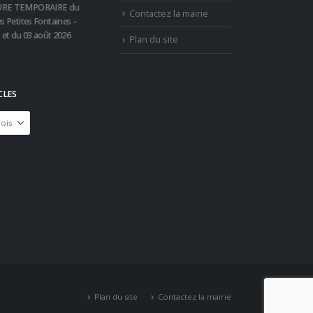
RE TEMPORAIRE du
Contactez la mairie
s Petites Fontaines –
t et du 03 août 2026
Plan du site
CLES
Plan du site
Contactez la mairie