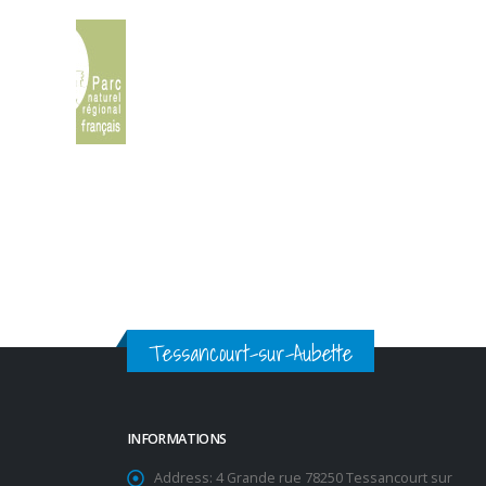
Tessancourt-sur-Aubette
INFORMATIONS
Address:
4 Grande rue 78250 Tessancourt sur