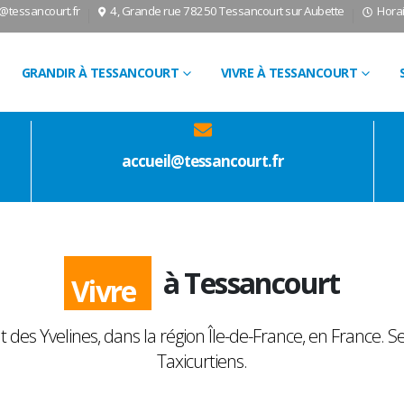
l@tessancourt.fr
4, Grande rue 78250 Tessancourt sur Aubette
Horai
GRANDIR À TESSANCOURT
VIVRE À TESSANCOURT
accueil@tessancourt.fr
Vivre
à Tessancourt
 Yvelines, dans la région Île-de-France, en France. Ses
Taxicurtiens.