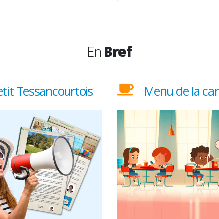
En
Bref
etit Tessancourtois
Menu de la can