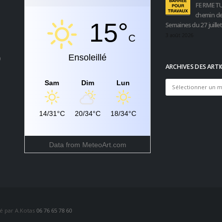
FERMETU
chemin de
15°
Semaines du 27 juille
3 août 2026
C
Ensoleillé
0
ARCHIVES DES ARTI
Sam
Dim
Lun
Archives
des
articles
14/31°C
20/34°C
18/34°C
Data from
MeteoArt.com
sé par A.Kotas
06 76 65 78 60