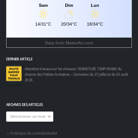
Ensoleillé
Sam
Dim
Lun
14/31°C
20/34°C
18/34°C
Data from
MeteoArt.com
DERNIER ARTICLE
Attention travaux sur les réseaux : FERMETURE TEMPORAIRE du
chemin des Petites Fontaines – Semaines du 27 juillet et du 03 août
2026
3 août 2026
ARCHIVES DES ARTICLES
Archives
des