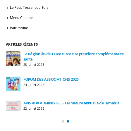
Le Petit Tessancourtois
Menu Cantine
Patrimoine
ARTICLES RÉCENTS
ire
Attention travaux sur les réseaux : FERMETURE TEMPORAIRE
du chemin des Petites Fontaines – Semaines du 27 juillet et
du 03 août 2026
3 août 2026
Message d’alerte de la préfecture des Yvelines
29 juillet 2026
e
A13 – travaux de confortement du tube de Saint Cloud
28 juillet 2026