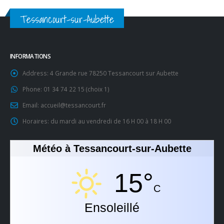
Tessancourt-sur-Aubette
INFORMATIONS
Address:
4 Grande rue 78250 Tessancourt sur Aubette
Phone:
01 34 74 22 15 (choix 1)
Email:
accueil@tessancourt.fr
Horaires:
du mardi au vendredi de 16 H 00 à 18 H 00
Météo à Tessancourt-sur-Aubette
15°
C