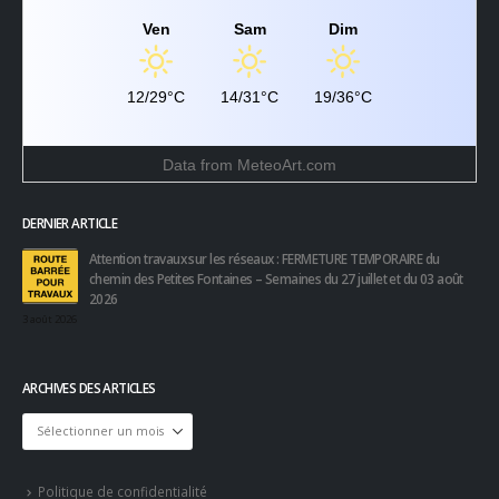
Ensoleillé
Ven
Sam
Dim
12/29°C
14/31°C
19/36°C
Data from
MeteoArt.com
DERNIER ARTICLE
Attention travaux sur les réseaux : FERMETURE TEMPORAIRE du
chemin des Petites Fontaines – Semaines du 27 juillet et du 03 août
2026
3 août 2026
ARCHIVES DES ARTICLES
Archives