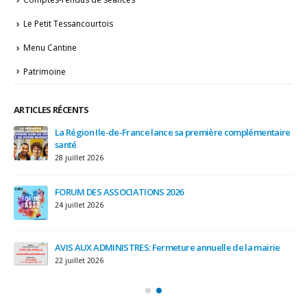
Comptes-rendus de séances
Le Petit Tessancourtois
Menu Cantine
Patrimoine
ARTICLES RÉCENTS
ire
Attention travaux sur les réseaux : FERMETURE TEMPORAIRE
du chemin des Petites Fontaines – Semaines du 27 juillet et
du 03 août 2026
3 août 2026
Message d’alerte de la préfecture des Yvelines
29 juillet 2026
e
A13 – travaux de confortement du tube de Saint Cloud
28 juillet 2026