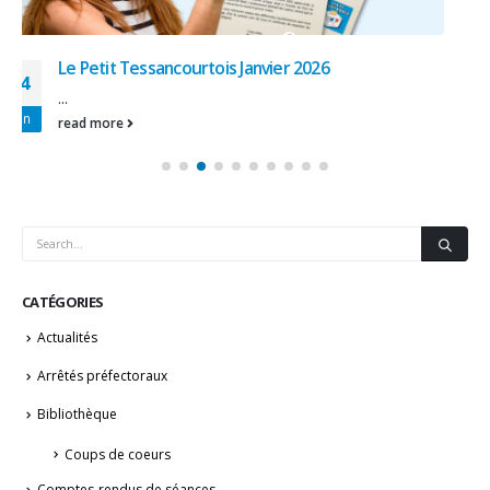
Le Petit Tessancourtois Avril 2025
25
Il n'y a pas que les hirondelles qui annoncent le
Juil
printemps sur...
read more
CATÉGORIES
Actualités
Arrêtés préfectoraux
Bibliothèque
Coups de coeurs