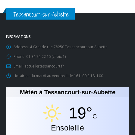
Tessancourt-sur-Aubette
INFORMATIONS
Address:
4 Grande rue 78250 Tessancourt sur Aubette
Phone:
01 34 74 22 15 (choix 1)
Email:
accueil@tessancourt.fr
Horaires:
du mardi au vendredi de 16 H 00 à 18 H 00
Météo à Tessancourt-sur-Aubette
19°
C