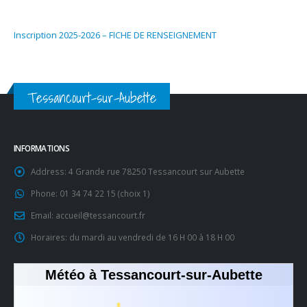
Inscription 2025-2026 – FICHE DE RENSEIGNEMENT
Tessancourt-sur-Aubette
INFORMATIONS
Address:
4 Grande rue 78250 Tessancourt sur Aubette
Phone:
01 34 74 22 15 (choix 1)
Email:
accueil@tessancourt.fr
Horaires:
du mardi au vendredi de 16 H 00 à 18 H 00
Météo à Tessancourt-sur-Aubette