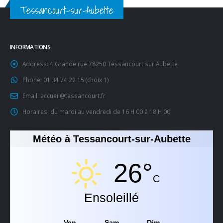
Tessancourt-sur-Aubette
INFORMATIONS
Address:
4 Grande rue 78250 Tessancourt sur Aubette
Phone:
01 34 74 22 15 (choix 1)
Email:
accueil@tessancourt.fr
Horaires:
du mardi au vendredi de 16 H 00 à 18 H 00
Météo à Tessancourt-sur-Aubette
26°
C
Ensoleillé
Ven
Sam
Dim