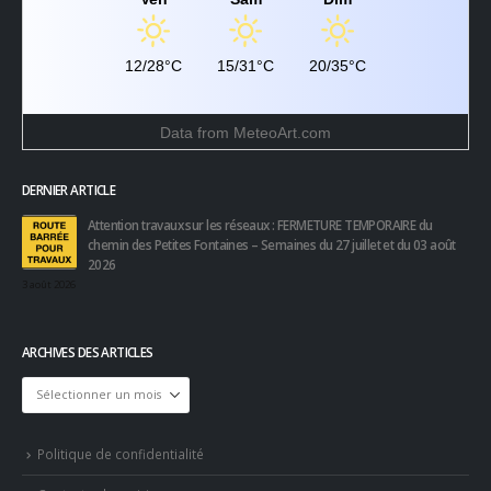
12/28°C
15/31°C
20/35°C
Data from
MeteoArt.com
DERNIER ARTICLE
Attention travaux sur les réseaux : FERMETURE TEMPORAIRE du
chemin des Petites Fontaines – Semaines du 27 juillet et du 03 août
2026
3 août 2026
ARCHIVES DES ARTICLES
Archives
des
articles
Politique de confidentialité