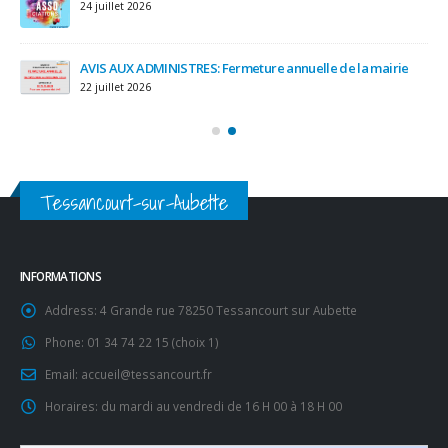
24 juillet 2026
AVIS AUX ADMINISTRES: Fermeture annuelle de la mairie
22 juillet 2026
Tessancourt-sur-Aubette
INFORMATIONS
Address:
4 Grande rue 78250 Tessancourt sur Aubette
Phone:
01 34 74 22 15 (choix 1)
Email:
accueil@tessancourt.fr
Horaires:
du mardi au vendredi de 16 H 00 à 18 H 00