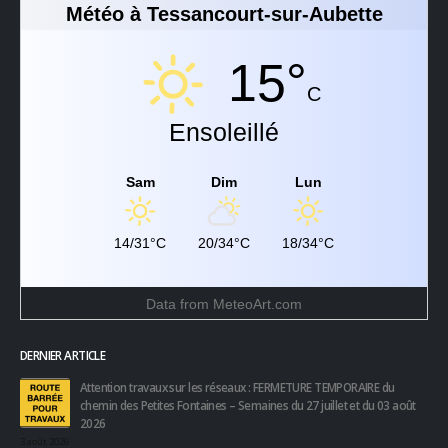
Météo à Tessancourt-sur-Aubette
15°
C
Ensoleillé
Sam
Dim
Lun
14/31°C
20/34°C
18/34°C
Data from
MeteoArt.com
DERNIER ARTICLE
Attention travaux sur les réseaux : FERMETURE TEMPORAIRE du
chemin des Petites Fontaines – Semaines du 27 juillet et du 03 août
2026
3 août 2026