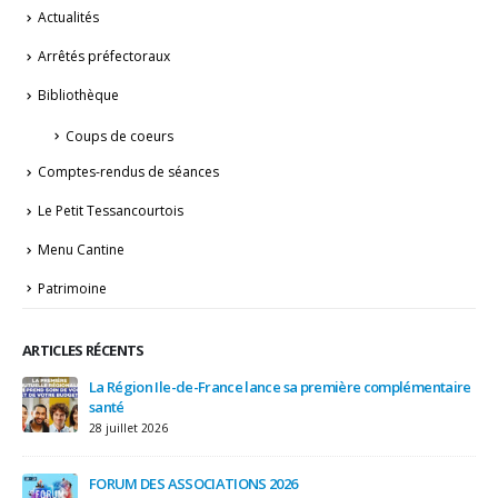
Actualités
Arrêtés préfectoraux
Bibliothèque
Coups de coeurs
Comptes-rendus de séances
Le Petit Tessancourtois
Menu Cantine
Patrimoine
ARTICLES RÉCENTS
IRE
La Région Ile-de-France lance sa première complémentaire
et
santé
28 juillet 2026
3 a
FORUM DES ASSOCIATIONS 2026