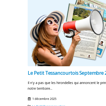
juillet et du 03 août 2026
3 août 2026
Message d’alerte de la
préfecture des Yvelines
29 juillet 2026
A13 – travaux de
confortement du tube de
Saint Cloud
28 juillet 2026
Le Petit Tessancourtois Septembre 
Il n'y a pas que les hirondelles qui annoncent le pr
notre territoire...
1 décembre 2025