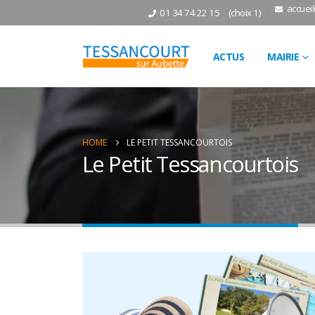
accuei
01 34 74 22 15
(choix 1)
ACTUS
MAIRIE
HOME
LE PETIT TESSANCOURTOIS
Le Petit Tessancourtois