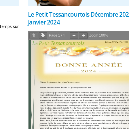
Le Petit Tessancourtois Décembre 202
Janvier 2024
intemps sur
Page
1
/
4
Zoom
100%