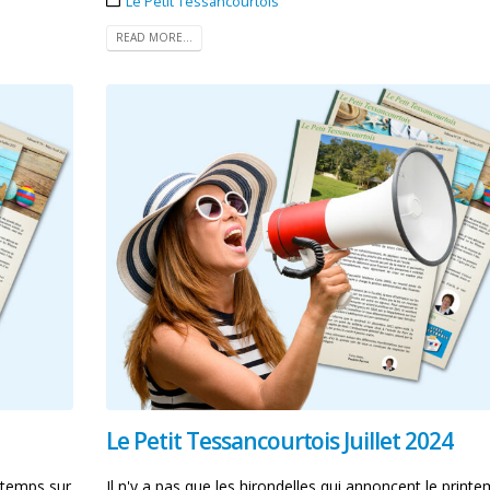
Le Petit Tessancourtois
READ MORE...
Le Petit Tessancourtois Juillet 2024
intemps sur
Il n'y a pas que les hirondelles qui annoncent le print