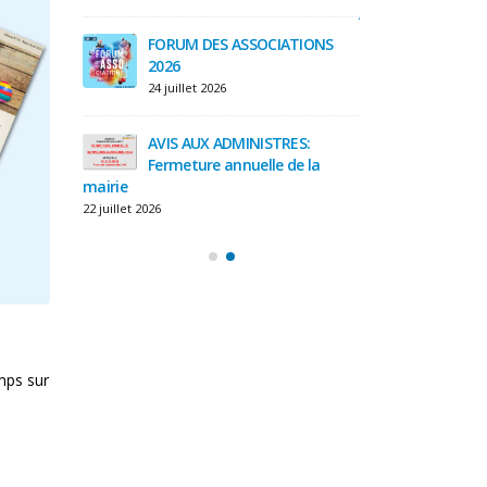
juillet et du 03 ao
3 août 2026
FORUM DES ASSOCIATIONS
2026
e la
Message 
24 juillet 2026
lines
préfectu
29 juillet 2026
AVIS AUX ADMINISTRES:
Fermeture annuelle de la
mairie
A13 – tr
tube de
confort
22 juillet 2026
Saint Cl
28 juillet 
emps sur