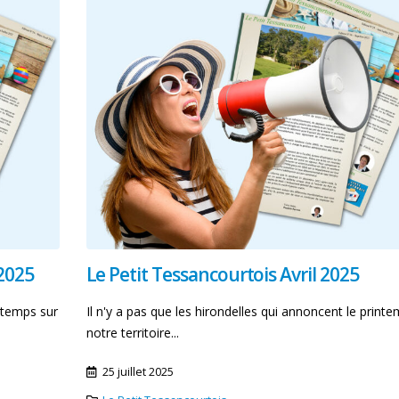
juillet et du 03 août 2026
3 août 2026
FORUM DES ASSOCIATIONS
2026
Message d’alerte d
24 juillet 2026
préfecture des Yve
29 juillet 2026
AVIS AUX ADMINISTRES:
Fermeture annuelle de la
mairie
A13 – travaux de
confortement du 
22 juillet 2026
Saint Cloud
28 juillet 2026
2025
Le Petit Tessancourtois Avril 2025
intemps sur
Il n'y a pas que les hirondelles qui annoncent le print
notre territoire...
25 juillet 2025