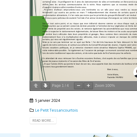
Page
1
/
4
Zoom
100%
5 janvier 2024
Le Petit Tessancourtois
READ MORE...