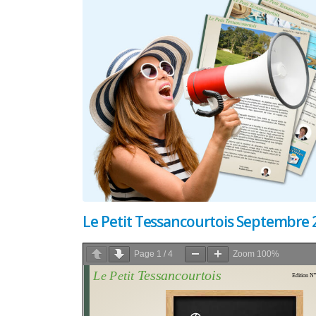
Le Petit Tessancourtois Septembre 
Page
1
/
4
Zoom
100%