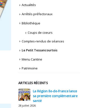
Actualités
Arrêtés préfectoraux
Bibliothèque
Coups de coeurs
Comptes-rendus de séances
Le Petit Tessancourtois
Menu Cantine
Patrimoine
ARTICLES RÉCENTS
sur les
La Région Ile-de-France lance
Attentio
URE
sa première complémentaire
réseaux
emin des
santé
TEMPORA
s du 27
Petites Fontaines
28 juillet 2026