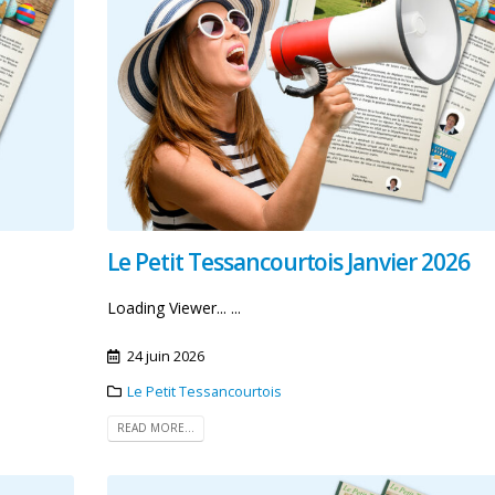
Le Petit Tessancourtois Janvier 2026
Loading Viewer... ...
24 juin 2026
Le Petit Tessancourtois
La Région Ile-de-France lance
Attention travaux 
READ MORE...
sa première complémentaire
réseaux : FERMET
santé
TEMPORAIRE du ch
Petites Fontaines – Semaine
28 juillet 2026