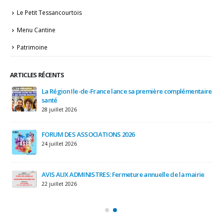
Le Petit Tessancourtois
Menu Cantine
Patrimoine
ARTICLES RÉCENTS
IRE
La Région Ile-de-France lance sa première complémentaire
et
santé
28 juillet 2026
3 a
FORUM DES ASSOCIATIONS 2026
24 juillet 2026
AVIS AUX ADMINISTRES: Fermeture annuelle de la mairie
22 juillet 2026