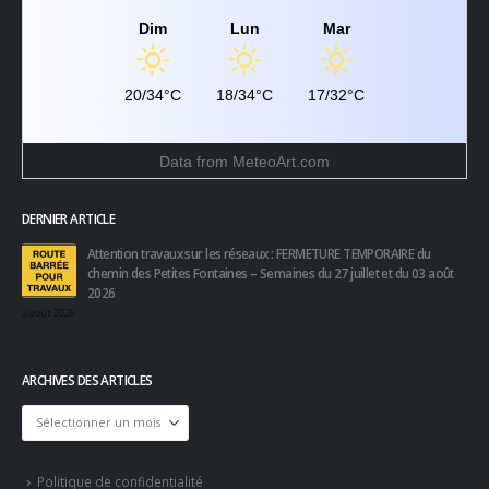
Dim
Lun
Mar
20/34°C
18/34°C
17/32°C
Data from
MeteoArt.com
DERNIER ARTICLE
Attention travaux sur les réseaux : FERMETURE TEMPORAIRE du
chemin des Petites Fontaines – Semaines du 27 juillet et du 03 août
2026
3 août 2026
ARCHIVES DES ARTICLES
Archives
des
articles
Politique de confidentialité