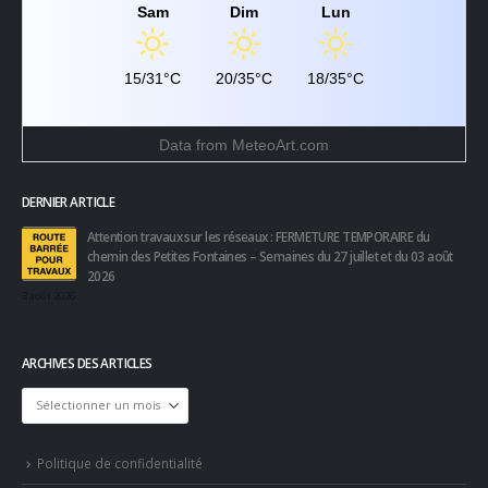
Sam
Dim
Lun
15/31°C
20/35°C
18/35°C
Data from
MeteoArt.com
DERNIER ARTICLE
Attention travaux sur les réseaux : FERMETURE TEMPORAIRE du
chemin des Petites Fontaines – Semaines du 27 juillet et du 03 août
2026
3 août 2026
ARCHIVES DES ARTICLES
Archives
des
articles
Politique de confidentialité