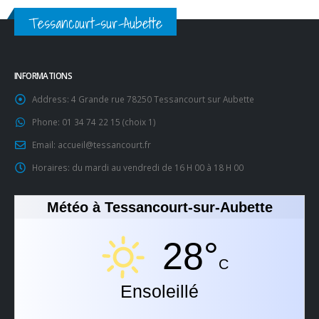
Tessancourt-sur-Aubette
INFORMATIONS
Address:
4 Grande rue 78250 Tessancourt sur Aubette
Phone:
01 34 74 22 15 (choix 1)
Email:
accueil@tessancourt.fr
Horaires:
du mardi au vendredi de 16 H 00 à 18 H 00
Météo à Tessancourt-sur-Aubette
28°
C
Ensoleillé