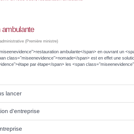
on ambulante
t administrative (Première ministre)
="miseenevidence">restauration ambulante</span> en ouvrant un <s
pan class="miseenevidence">nomade</span> est en effet une soluti
evidence">étape par étape</span> les <span class="miseenevidence
s lancer
on d'entreprise
entreprise