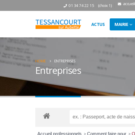
accuei
01 34 74 22 15
(choix 1)
ACTUS
MAIRIE
HOME
ENTREPRISES
Entreprises
Accueil professionnels
>
Comment faire pour
>
O