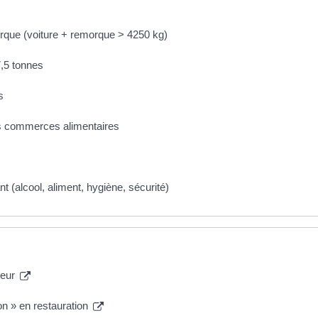
rque (voiture + remorque > 4250 kg)
7,5 tonnes
s
les commerces alimentaires
 (alcool, aliment, hygiène, sécurité)
ateur
son » en restauration