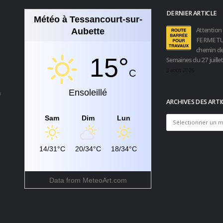
DERNIER ARTICLE
Météo à Tessancourt-sur-
Attention 
Aubette
FERMETU
chemin de
15°
Semaines du 27 juille
3 août 2026
C
Ensoleillé
0
ARCHIVES DES ARTI
Sam
Dim
Lun
Archives
des
articles
14/31°C
20/34°C
18/34°C
Data from
MeteoArt.com