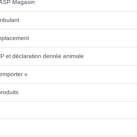
 VASP Magasin
mbulant
'emplacement
P et déclaration denrée animale
 emporter »
produits