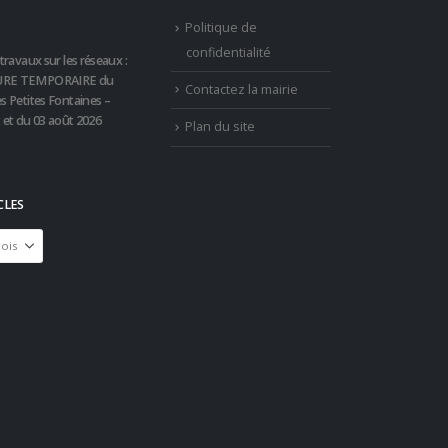
Politique de
confidentialité
travaux sur les réseaux :
RE TEMPORAIRE du
Contactez la mairie
s Petites Fontaines –
t et du 03 août 2026
Plan du site
CLES