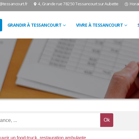
l@tessancourt.fr
4, Grande rue 78250 Tessancourt sur Aubette
Horai
GRANDIR À TESSANCOURT
VIVRE À TESSANCOURT
uvrir un food-truck, restauration ambulante