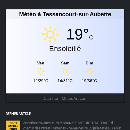
Météo à Tessancourt-sur-Aubette
19°
C
Ensoleillé
Ven
Sam
Dim
12/29°C
14/31°C
19/36°C
Data from
MeteoArt.com
DERNIER ARTICLE
Attention travaux sur les réseaux : FERMETURE TEMPORAIRE du
chemin des Petites Fontaines – Semaines du 27 juillet et du 03 août