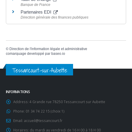
Banque de France
Partenaires EDI
Direction générale des finances publiques
©
Direction de l'information légale et administrative
comarquage developpé par
baseo.io
Tessancourt-sur-Aubette
INFORMATIONS
Address:
4 Grande rue 78250 Tessancourt sur Aubette
Phone:
01 34 74 22 15 (choix 1)
Email:
accueil@tessancourt.fr
Horaires:
du mardi au vendredi de 16 H 00 à 18 H 00