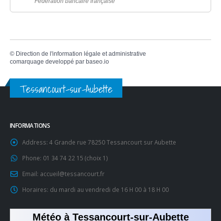
Fédération bancaire française
©
Direction de l'information légale et administrative
comarquage developpé par
baseo.io
Tessancourt-sur-Aubette
INFORMATIONS
Address:
4 Grande rue 78250 Tessancourt sur Aubette
Phone:
01 34 74 22 15 (choix 1)
Email:
accueil@tessancourt.fr
Horaires:
du mardi au vendredi de 16 H 00 à 18 H 00
Météo à Tessancourt-sur-Aubette