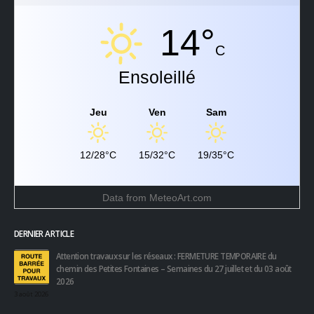
14°
C
Ensoleillé
Jeu
Ven
Sam
12/28°C
15/32°C
19/35°C
Data from
MeteoArt.com
DERNIER ARTICLE
Attention travaux sur les réseaux : FERMETURE TEMPORAIRE du
chemin des Petites Fontaines – Semaines du 27 juillet et du 03 août
2026
3 août 2026