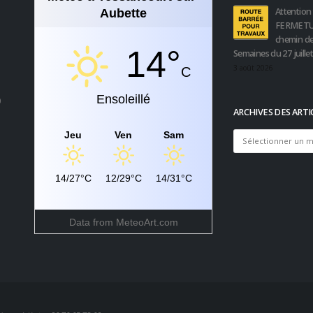
Attention 
Aubette
FERMETU
chemin de
14°
Semaines du 27 juille
3 août 2026
C
Ensoleillé
0
ARCHIVES DES ARTI
Jeu
Ven
Sam
Archives
des
articles
14/27°C
12/29°C
14/31°C
Data from
MeteoArt.com