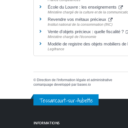
France compétences
École du Louvre : les enseignements
Ministère chargé de la culture et de la communicati
Revendre vos métaux précieux
Institut national de la consommation (INC)
Vente d'objets précieux : quelle fiscalité ?
Ministère chargé de l'économie
Modèle de registre des objets mobiliers de 
Legifrance
©
Direction de l'information légale et administrative
comarquage developpé par
baseo.io
Tessancourt-sur-Aubette
INFORMATIONS