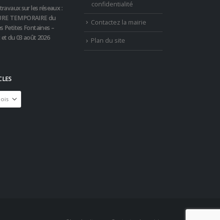
confidentialité
travaux sur les réseaux :
RE TEMPORAIRE du
Contactez la mairie
s Petites Fontaines –
t et du 03 août 2026
Plan du site
CLES