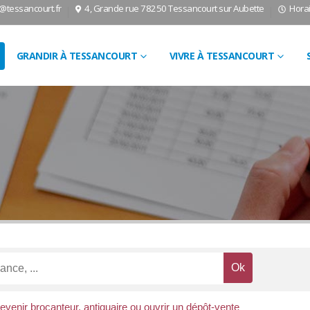
l@tessancourt.fr
4, Grande rue 78250 Tessancourt sur Aubette
Horai
GRANDIR À TESSANCOURT
VIVRE À TESSANCOURT
evenir brocanteur, antiquaire ou ouvrir un dépôt-vente