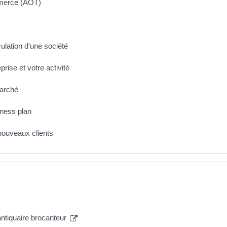
mmerce (AOT)
culation d'une société
eprise et votre activité
marché
iness plan
 nouveaux clients
ntiquaire brocanteur