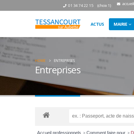
accuei
01 34 74 22 15
(choix 1)
ACTUS
MAIRIE
HOME
ENTREPRISES
Entreprises
Accueil professionnels
>
Comment faire pour
>
D