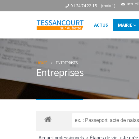
accuei
01 34 74 22 15
(choix 1)
ACTUS
MAIRIE
HOME
ENTREPRISES
Entreprises
Accueil professionnels
>
Étapes de vie
>
Je cré