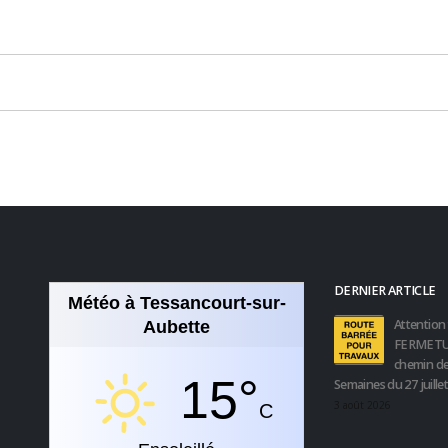
DERNIER ARTICLE
Météo à Tessancourt-sur-
Attention 
Aubette
FERMETU
chemin de
15°
Semaines du 27 juille
3 août 2026
C