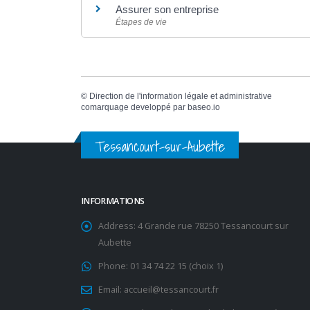
Assurer son entreprise
Étapes de vie
©
Direction de l'information légale et administrative
comarquage developpé par
baseo.io
Tessancourt-sur-Aubette
INFORMATIONS
Address:
4 Grande rue 78250 Tessancourt sur
Aubette
Phone:
01 34 74 22 15 (choix 1)
Email:
accueil@tessancourt.fr