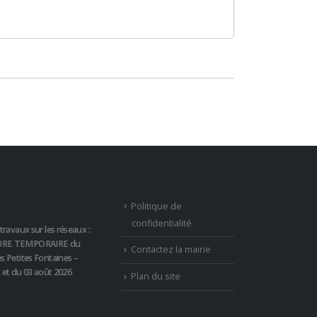
Politique de
confidentialité
travaux sur les réseaux :
RE TEMPORAIRE du
Contactez la mairie
s Petites Fontaines –
t et du 03 août 2026
Plan du site