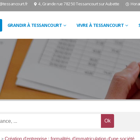
l@tessancourt.fr
4, Grande rue 78250 Tessancourt sur Aubette
Horai
GRANDIR À TESSANCOURT
VIVRE À TESSANCOURT
e
>
Création d'entreprise : formalités d'immatriculation d'une société