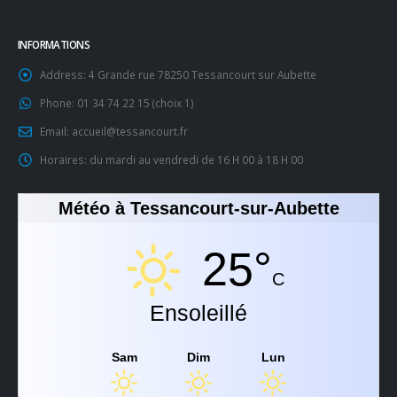
INFORMATIONS
Address:
4 Grande rue 78250 Tessancourt sur Aubette
Phone:
01 34 74 22 15 (choix 1)
Email:
accueil@tessancourt.fr
Horaires:
du mardi au vendredi de 16 H 00 à 18 H 00
Météo à Tessancourt-sur-Aubette
25°
C
Ensoleillé
Sam
Dim
Lun