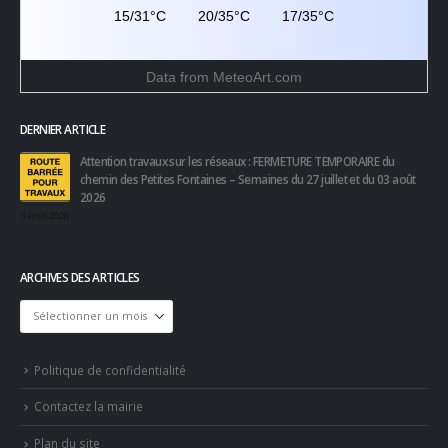
15/31°C
20/35°C
17/35°C
Data from
MeteoArt.com
DERNIER ARTICLE
Attention travaux sur les réseaux : FERMETURE TEMPORAIRE du
chemin des Petites Fontaines – Semaines du 27 juillet et du 03 août
2026
3 août 2026
ARCHIVES DES ARTICLES
Archives
des
articles
Politique de confidentialité
Contactez la mairie
Plan du site