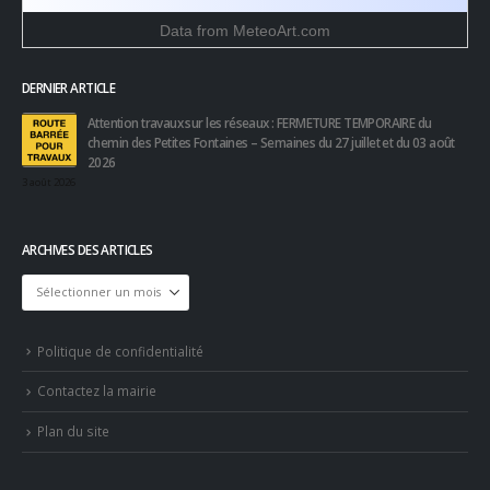
Data from
MeteoArt.com
DERNIER ARTICLE
Attention travaux sur les réseaux : FERMETURE TEMPORAIRE du
chemin des Petites Fontaines – Semaines du 27 juillet et du 03 août
2026
3 août 2026
ARCHIVES DES ARTICLES
Archives
des
articles
Politique de confidentialité
Contactez la mairie
Plan du site