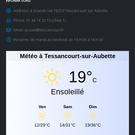
INFORMATIONS
Address:
4 Grande rue 78250 Tessancourt sur Aubette
Phone:
01 34 74 22 15 (choix 1)
Email:
accueil@tessancourt.fr
Horaires:
du mardi au vendredi de 16 H 00 à 18 H 00
Météo à Tessancourt-sur-Aubette
19°
C
Ensoleillé
Ven
Sam
Dim
12/29°C
14/31°C
19/36°C