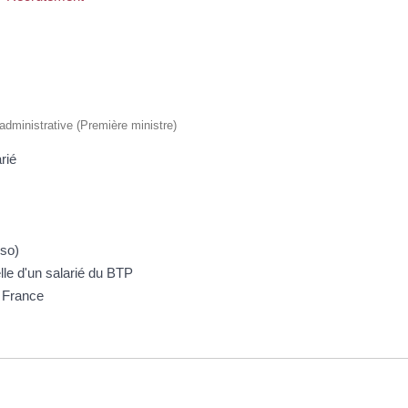
t administrative (Première ministre)
rié
uso)
elle d'un salarié du BTP
n France