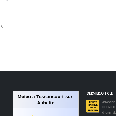
SA)
DERNIER ARTICLE
Météo à Tessancourt-sur-
Attention 
Aubette
FERMETU
chemin de