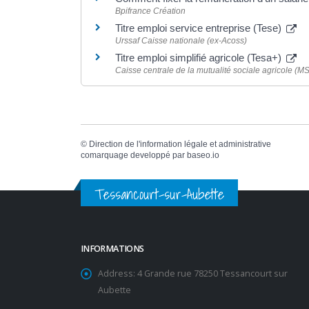
Bpifrance Création
Titre emploi service entreprise (Tese)
Urssaf Caisse nationale (ex-Acoss)
Titre emploi simplifié agricole (Tesa+)
Caisse centrale de la mutualité sociale agricole (M
©
Direction de l'information légale et administrative
comarquage developpé par
baseo.io
Tessancourt-sur-Aubette
INFORMATIONS
Address:
4 Grande rue 78250 Tessancourt sur
Aubette