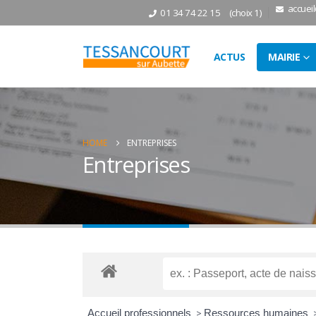
accuei
01 34 74 22 15
(choix 1)
ACTUS
MAIRIE
HOME
ENTREPRISES
Entreprises
Accueil professionnels
>
Ressources humaines