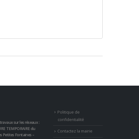
Politique de
confidentialité
travaux sur les réseaux :
RE TEMPORAIRE du
Contactez la mairie
s Petites Fontaines –