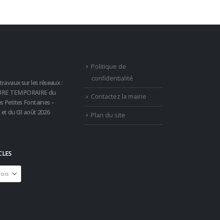
Politique de
confidentialité
travaux sur les réseaux :
RE TEMPORAIRE du
Contactez la mairie
s Petites Fontaines –
t et du 03 août 2026
Plan du site
CLES