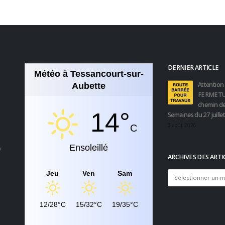
DERNIER ARTICLE
Météo à Tessancourt-sur-
Attention 
Aubette
FERMETU
chemin de
14°
Semaines du 27 juille
3 août 2026
C
Ensoleillé
0
ARCHIVES DES ARTI
Jeu
Ven
Sam
Archives
des
articles
12/28°C
15/32°C
19/35°C