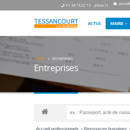
accuei
01 34 74 22 15
(choix 1)
ACTUS
MAIRIE
HOME
ENTREPRISES
Entreprises
Accueil professionnels
>
Ressources humaines