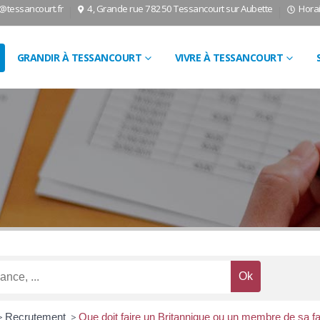
l@tessancourt.fr
4, Grande rue 78250 Tessancourt sur Aubette
Horai
GRANDIR À TESSANCOURT
VIVRE À TESSANCOURT
>
Recrutement
>
Que doit faire un Britannique ou un membre de sa fa