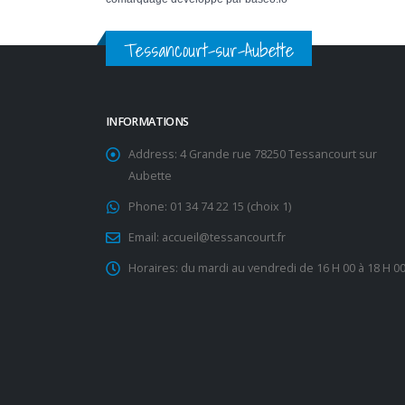
Tessancourt-sur-Aubette
INFORMATIONS
Address:
4 Grande rue 78250 Tessancourt sur
Aubette
Phone:
01 34 74 22 15 (choix 1)
Email:
accueil@tessancourt.fr
Horaires:
du mardi au vendredi de 16 H 00 à 18 H 0