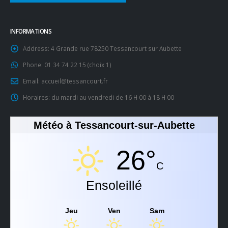
INFORMATIONS
Address:
4 Grande rue 78250 Tessancourt sur Aubette
Phone:
01 34 74 22 15 (choix 1)
Email:
accueil@tessancourt.fr
Horaires:
du mardi au vendredi de 16 H 00 à 18 H 00
Météo à Tessancourt-sur-Aubette
26°
C
Ensoleillé
Jeu
Ven
Sam