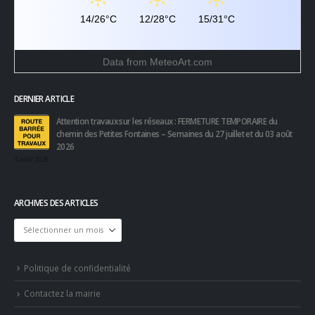
14/26°C
12/28°C
15/31°C
Data from
MeteoArt.com
DERNIER ARTICLE
Attention travaux sur les réseaux : FERMETURE TEMPORAIRE du
chemin des Petites Fontaines – Semaines du 27 juillet et du 03 août
2026
3 août 2026
ARCHIVES DES ARTICLES
Archives
des
articles
Politique de confidentialité
Contactez la mairie