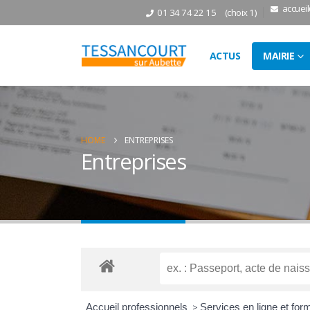
accuei
01 34 74 22 15
(choix 1)
ACTUS
MAIRIE
HOME
ENTREPRISES
Entreprises
Accueil professionnels
>
Services en ligne et for