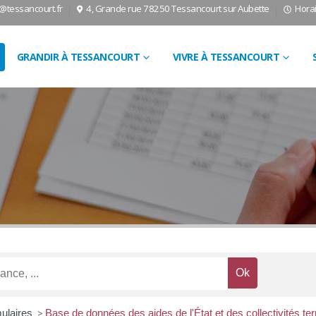
l@tessancourt.fr
4, Grande rue 78250 Tessancourt sur Aubette
Horai
GRANDIR À TESSANCOURT
VIVRE À TESSANCOURT
mulaires
>
Base de données des aides de l'État et des collectivités terr