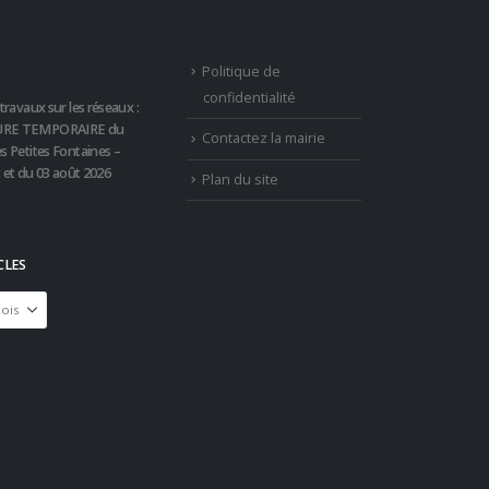
Politique de
confidentialité
travaux sur les réseaux :
RE TEMPORAIRE du
Contactez la mairie
s Petites Fontaines –
t et du 03 août 2026
Plan du site
CLES