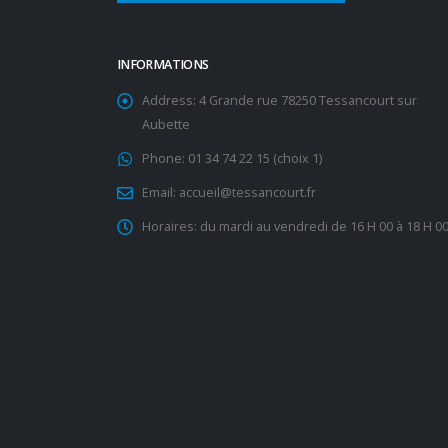
INFORMATIONS
Address:
4 Grande rue 78250 Tessancourt sur
Aubette
Phone:
01 34 74 22 15 (choix 1)
Email:
accueil@tessancourt.fr
Horaires:
du mardi au vendredi de 16 H 00 à 18 H 0