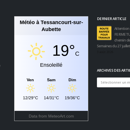
DERNIER ARTICLE
Météo à Tessancourt-sur-
Attention 
Aubette
FERMETU
chemin de
19°
Semaines du 27 juille
3 août 2026
C
Ensoleillé
0
ARCHIVES DES ARTI
Ven
Sam
Dim
Archives
des
articles
12/29°C
14/31°C
19/36°C
Data from
MeteoArt.com