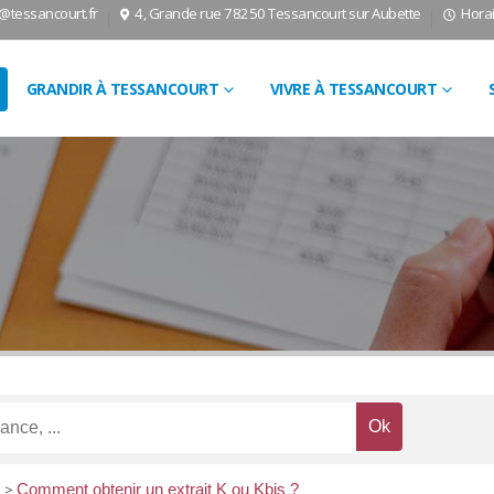
l@tessancourt.fr
4, Grande rue 78250 Tessancourt sur Aubette
Horai
GRANDIR À TESSANCOURT
VIVRE À TESSANCOURT
e
>
Comment obtenir un extrait K ou Kbis ?