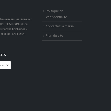
Politique de
confidentialité
travaux sur les réseaux :
RE TEMPORAIRE du
Contactez la mairie
s Petites Fontaines –
t et du 03 août 2026
Plan du site
CLES