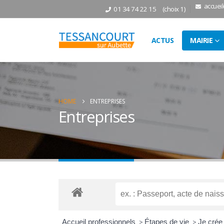
accuei
01 34 74 22 15
(choix 1)
ACTUS
MAIRIE
HOME
ENTREPRISES
Entreprises
Accueil professionnels
>
Étapes de vie
>
Je cré