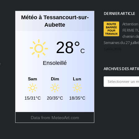
DERNIER ARTICLE
Météo à Tessancourt-sur-
Attention 
Aubette
FERMETU
chemin de
28°
Semaines du 27 juille
3 août 2026
C
Ensoleillé
0
ARCHIVES DES ARTI
Sam
Dim
Lun
Archives
des
articles
15/31°C
20/35°C
18/35°C
Data from
MeteoArt.com