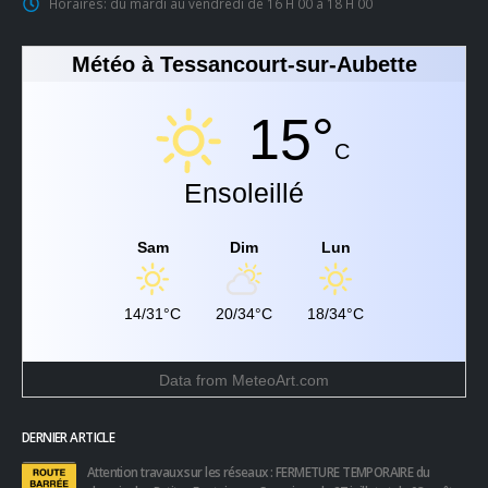
Horaires:
du mardi au vendredi de 16 H 00 à 18 H 00
Météo à Tessancourt-sur-Aubette
15°
C
Ensoleillé
Sam
Dim
Lun
14/31°C
20/34°C
18/34°C
Data from
MeteoArt.com
DERNIER ARTICLE
Attention travaux sur les réseaux : FERMETURE TEMPORAIRE du