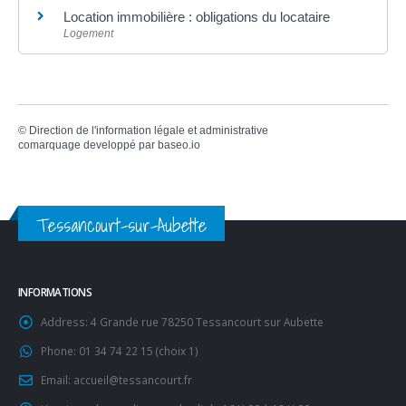
Location immobilière : obligations du locataire
Logement
©
Direction de l'information légale et administrative
comarquage developpé par
baseo.io
Tessancourt-sur-Aubette
INFORMATIONS
Address:
4 Grande rue 78250 Tessancourt sur Aubette
Phone:
01 34 74 22 15 (choix 1)
Email:
accueil@tessancourt.fr