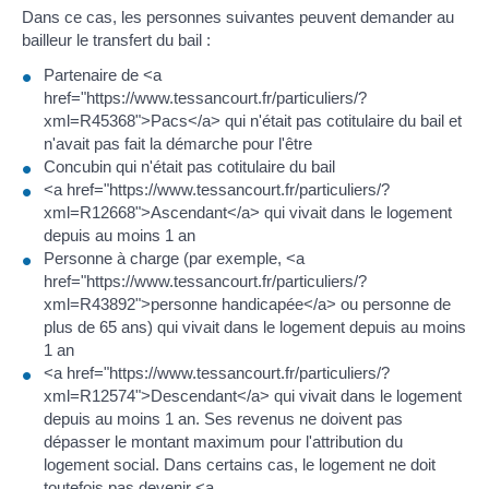
Dans ce cas, les personnes suivantes peuvent demander au
bailleur le transfert du bail :
Partenaire de <a
href="https://www.tessancourt.fr/particuliers/?
xml=R45368">Pacs</a> qui n'était pas cotitulaire du bail et
n'avait pas fait la démarche pour l'être
Concubin qui n'était pas cotitulaire du bail
<a href="https://www.tessancourt.fr/particuliers/?
xml=R12668">Ascendant</a> qui vivait dans le logement
depuis au moins 1 an
Personne à charge (par exemple, <a
href="https://www.tessancourt.fr/particuliers/?
xml=R43892">personne handicapée</a> ou personne de
plus de 65 ans) qui vivait dans le logement depuis au moins
1 an
<a href="https://www.tessancourt.fr/particuliers/?
xml=R12574">Descendant</a> qui vivait dans le logement
depuis au moins 1 an. Ses revenus ne doivent pas
dépasser le montant maximum pour l'attribution du
logement social. Dans certains cas, le logement ne doit
toutefois pas devenir <a