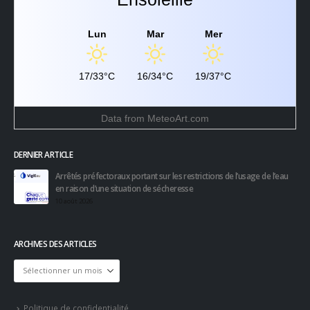
Lun
Mar
Mer
17/33°C
16/34°C
19/37°C
Data from
MeteoArt.com
DERNIER ARTICLE
Arrêtés préfectoraux portant sur les restrictions de l’usage de l’eau
en raison d’une situation de sécheresse
10 août 2026
ARCHIVES DES ARTICLES
Archives
des
articles
Politique de confidentialité