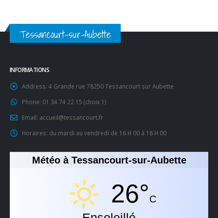
Tessancourt-sur-Aubette
INFORMATIONS
Address:
4 Grande rue 78250 Tessancourt sur Aubette
Phone:
01 34 74 22 15 (choix 1)
Email:
accueil@tessancourt.fr
Horaires:
du mardi au vendredi de 16 H 00 à 18 H 00
Météo à Tessancourt-sur-Aubette
26°
C
Ensoleillé