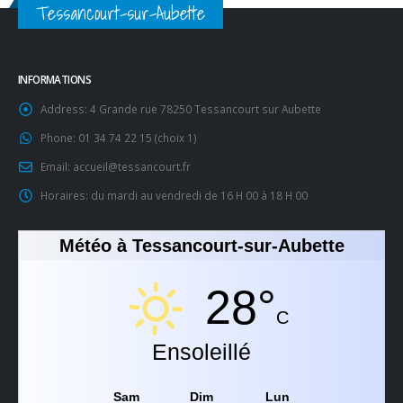
Tessancourt-sur-Aubette
INFORMATIONS
Address:
4 Grande rue 78250 Tessancourt sur Aubette
Phone:
01 34 74 22 15 (choix 1)
Email:
accueil@tessancourt.fr
Horaires:
du mardi au vendredi de 16 H 00 à 18 H 00
Météo à Tessancourt-sur-Aubette
28°
C
Ensoleillé
Sam
Dim
Lun