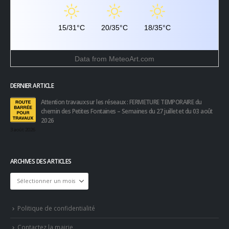
15/31°C
20/35°C
18/35°C
Data from
MeteoArt.com
DERNIER ARTICLE
Attention travaux sur les réseaux : FERMETURE TEMPORAIRE du
chemin des Petites Fontaines – Semaines du 27 juillet et du 03 août
2026
3 août 2026
ARCHIVES DES ARTICLES
Archives
des
articles
Politique de confidentialité
Contactez la mairie