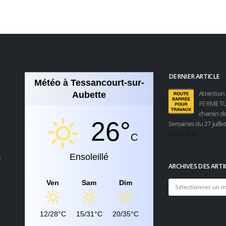
DERNIER ARTICLE
Météo à Tessancourt-sur-
Attention 
Aubette
FERMETU
chemin de
26°
Semaines du 27 juille
3 août 2026
C
Ensoleillé
0
ARCHIVES DES ARTI
Ven
Sam
Dim
Archives
des
articles
12/28°C
15/31°C
20/35°C