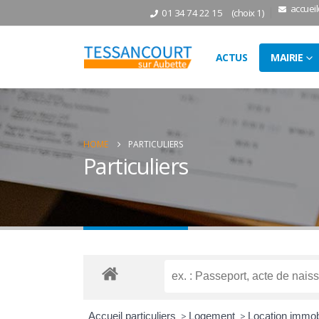
accuei
01 34 74 22 15
(choix 1)
ACTUS
MAIRIE
HOME
PARTICULIERS
Particuliers
Accueil particuliers
>
Logement
>
Location immobil