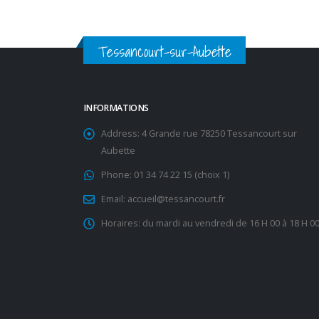
Tessancourt-sur-Aubette
INFORMATIONS
Address:
4 Grande rue 78250 Tessancourt sur
Aubette
Phone:
01 34 74 22 15 (choix 1)
Email:
accueil@tessancourt.fr
Horaires:
du mardi au vendredi de 16 H 00 à 18 H 0