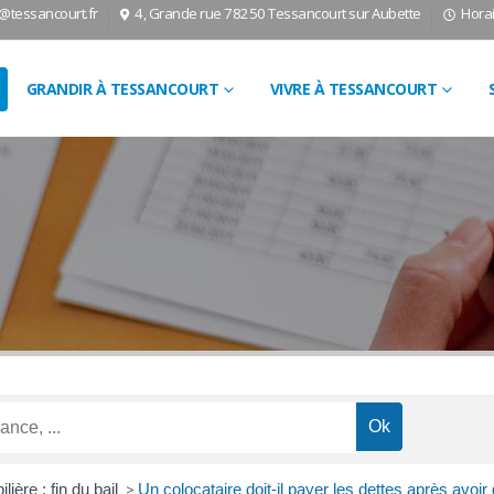
l@tessancourt.fr
4, Grande rue 78250 Tessancourt sur Aubette
Horai
GRANDIR À TESSANCOURT
VIVRE À TESSANCOURT
ière : fin du bail
>
Un colocataire doit-il payer les dettes après avoi