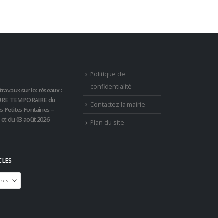
Politique de
confidentialité
travaux sur les réseaux :
RE TEMPORAIRE du
Contactez la mairie
s Petites Fontaines –
t et du 03 août 2026
Plan du site
CLES