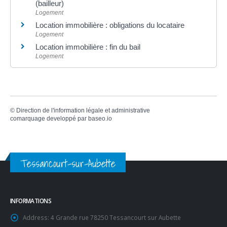
(bailleur)
Logement
Location immobilière : obligations du locataire
Logement
Location immobilière : fin du bail
Logement
©
Direction de l'information légale et administrative
comarquage developpé par
baseo.io
Tessancourt-sur-Aubette
INFORMATIONS
Address:
4 Grande rue 78250 Tessancourt sur Aubette