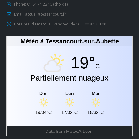
Phone:
01 34 74 22 15 (choix 1)
Email:
accueil@tessancourt.fr
Horaires:
du mardi au vendredi de 16 H 00 à 18 H 00
Météo à Tessancourt-sur-Aubette
19°
C
Partiellement nuageux
Dim
Lun
Mar
19/34°C
17/32°C
15/32°C
Data from
MeteoArt.com