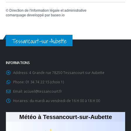
©
Direction de l'information légale et administrative
comarquage developpé par
baseo.io
Tessancourt-sur-Aubette
INFORMATIONS
Address:
4 Grande rue 78250 Tessancourt sur Aubette
Phone:
01 34 74 22 15 (choix 1)
Email:
accueil@tessancourt.fr
Horaires:
du mardi au vendredi de 16 H 00 à 18 H 00
Météo à Tessancourt-sur-Aubette