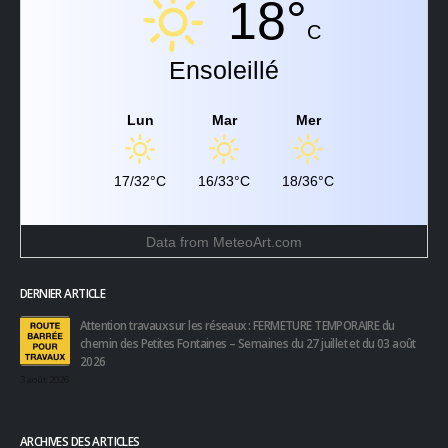
18°
C
Ensoleillé
Lun
Mar
Mer
17/32°C
16/33°C
18/36°C
Data from
MeteoArt.com
DERNIER ARTICLE
Attention travaux sur les réseaux : FERMETURE TEMPORAIRE du
chemin des Petites Fontaines – Semaines du 27 juillet et du 03 août
2026
3 août 2026
ARCHIVES DES ARTICLES