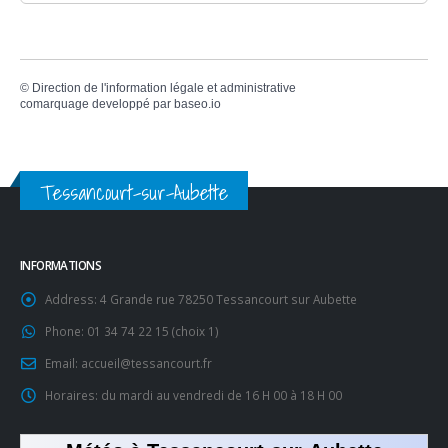
©
Direction de l'information légale et administrative
comarquage developpé par
baseo.io
Tessancourt-sur-Aubette
INFORMATIONS
Address:
4 Grande rue 78250 Tessancourt sur Aubette
Phone:
01 34 74 22 15 (choix 1)
Email:
accueil@tessancourt.fr
Horaires:
du mardi au vendredi de 16 H 00 à 18 H 00