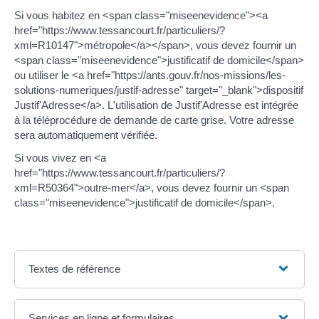
Si vous habitez en <span class="miseenevidence"><a
href="https://www.tessancourt.fr/particuliers/?
xml=R10147">métropole</a></span>, vous devez fournir un
<span class="miseenevidence">justificatif de domicile</span>
ou utiliser le <a href="https://ants.gouv.fr/nos-missions/les-
solutions-numeriques/justif-adresse" target="_blank">dispositif
Justif'Adresse</a>. L'utilisation de Justif'Adresse est intégrée
à la téléprocédure de demande de carte grise. Votre adresse
sera automatiquement vérifiée.
Si vous vivez en <a
href="https://www.tessancourt.fr/particuliers/?
xml=R50364">outre-mer</a>, vous devez fournir un <span
class="miseenevidence">justificatif de domicile</span>.
Textes de référence
Services en ligne et formulaires