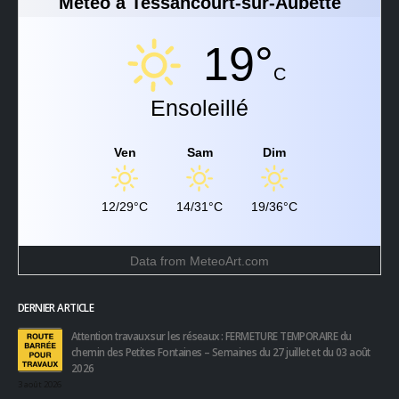
Météo à Tessancourt-sur-Aubette
19°
C
Ensoleillé
Ven
Sam
Dim
12/29°C
14/31°C
19/36°C
Data from
MeteoArt.com
DERNIER ARTICLE
Attention travaux sur les réseaux : FERMETURE TEMPORAIRE du
chemin des Petites Fontaines – Semaines du 27 juillet et du 03 août
2026
3 août 2026