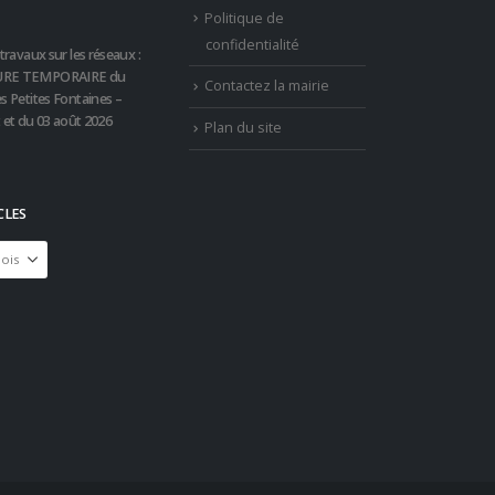
Politique de
confidentialité
travaux sur les réseaux :
RE TEMPORAIRE du
Contactez la mairie
s Petites Fontaines –
t et du 03 août 2026
Plan du site
CLES