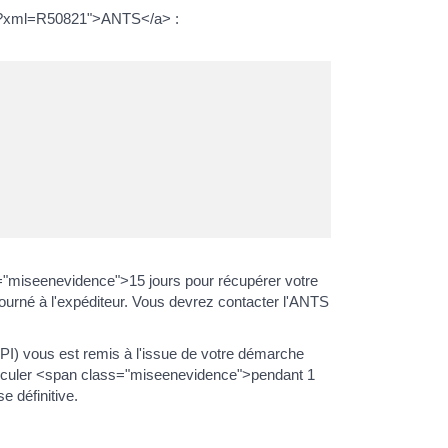
iers/?xml=R50821">ANTS</a> :
="miseenevidence">15 jours pour récupérer votre
etourné à l'expéditeur. Vous devrez contacter l'ANTS
(CPI) vous est remis à l'issue de votre démarche
circuler <span class="miseenevidence">pendant 1
e définitive.