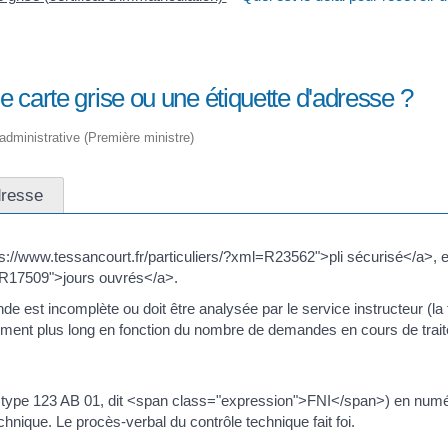
ne carte grise ou une étiquette d'adresse ?
t administrative (Première ministre)
dresse
s://www.tessancourt.fr/particuliers/?xml=R23562">pli sécurisé</a>, 
l=R17509">jours ouvrés</a>.
nde est incomplète ou doit être analysée par le service instructeur (la 
galement plus long en fonction du nombre de demandes en cours de trai
de type 123 AB 01, dit <span class="expression">FNI</span>) en nu
hnique. Le procès-verbal du contrôle technique fait foi.