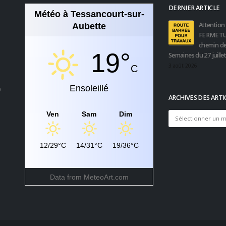
DERNIER ARTICLE
Météo à Tessancourt-sur-
Attention 
Aubette
FERMETU
chemin de
19°
Semaines du 27 juille
3 août 2026
C
Ensoleillé
0
ARCHIVES DES ARTI
Ven
Sam
Dim
Archives
des
articles
12/29°C
14/31°C
19/36°C
Data from
MeteoArt.com