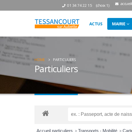
accuei
01 34 74 22 15
(choix 1)
ACTUS
MAIRIE
HOME
PARTICULIERS
Particuliers
Accueil particuliers
>
Transports - Mobilité
>
Carte