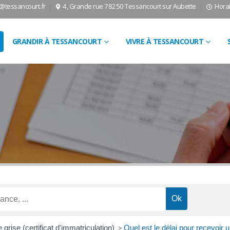
l@tessancourt.fr
4, Grande rue 78250 Tessancourt sur Aubette
Horai
GRANDIR À TESSANCOURT
VIVRE À TESSANCOURT
 grise (certificat d'immatriculation)
>
Quel est le délai pour recevoir 