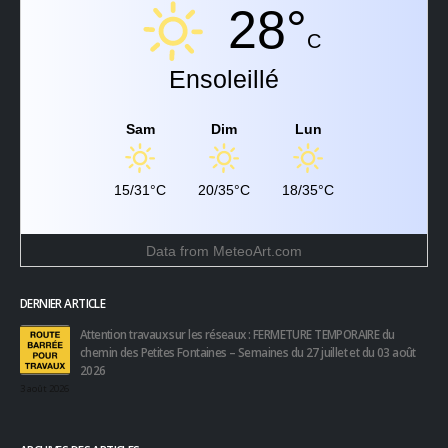
28°
C
Ensoleillé
Sam
Dim
Lun
15/31°C
20/35°C
18/35°C
Data from
MeteoArt.com
DERNIER ARTICLE
Attention travaux sur les réseaux : FERMETURE TEMPORAIRE du
chemin des Petites Fontaines – Semaines du 27 juillet et du 03 août
2026
3 août 2026