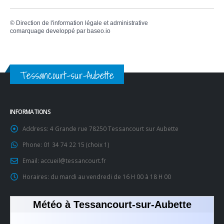
©
Direction de l'information légale et administrative
comarquage developpé par
baseo.io
Tessancourt-sur-Aubette
INFORMATIONS
Address:
4 Grande rue 78250 Tessancourt sur Aubette
Phone:
01 34 74 22 15 (choix 1)
Email:
accueil@tessancourt.fr
Horaires:
du mardi au vendredi de 16 H 00 à 18 H 00
Météo à Tessancourt-sur-Aubette