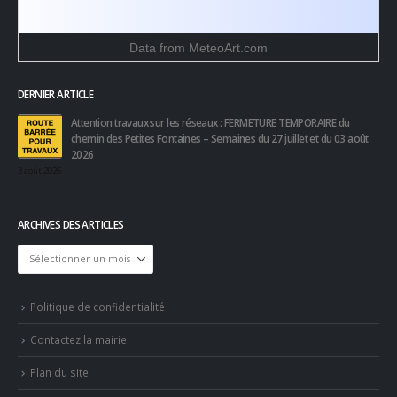
Data from
MeteoArt.com
DERNIER ARTICLE
Attention travaux sur les réseaux : FERMETURE TEMPORAIRE du
chemin des Petites Fontaines – Semaines du 27 juillet et du 03 août
2026
3 août 2026
ARCHIVES DES ARTICLES
Archives
des
articles
Politique de confidentialité
Contactez la mairie
Plan du site