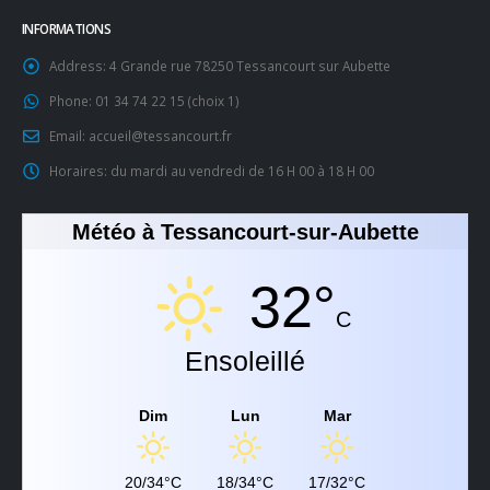
INFORMATIONS
Address:
4 Grande rue 78250 Tessancourt sur Aubette
Phone:
01 34 74 22 15 (choix 1)
Email:
accueil@tessancourt.fr
Horaires:
du mardi au vendredi de 16 H 00 à 18 H 00
Météo à Tessancourt-sur-Aubette
32°
C
Ensoleillé
Dim
Lun
Mar
20/34°C
18/34°C
17/32°C