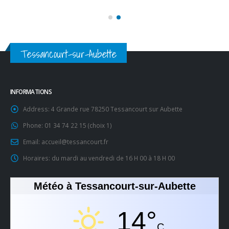
Tessancourt-sur-Aubette
INFORMATIONS
Address:
4 Grande rue 78250 Tessancourt sur Aubette
Phone:
01 34 74 22 15 (choix 1)
Email:
accueil@tessancourt.fr
Horaires:
du mardi au vendredi de 16 H 00 à 18 H 00
Météo à Tessancourt-sur-Aubette
14°
C