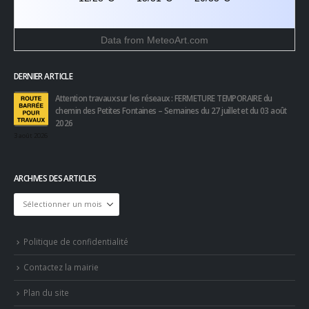
Data from
MeteoArt.com
DERNIER ARTICLE
Attention travaux sur les réseaux : FERMETURE TEMPORAIRE du
chemin des Petites Fontaines – Semaines du 27 juillet et du 03 août
2026
3 août 2026
ARCHIVES DES ARTICLES
Archives
des
articles
Politique de confidentialité
Contactez la mairie
Plan du site