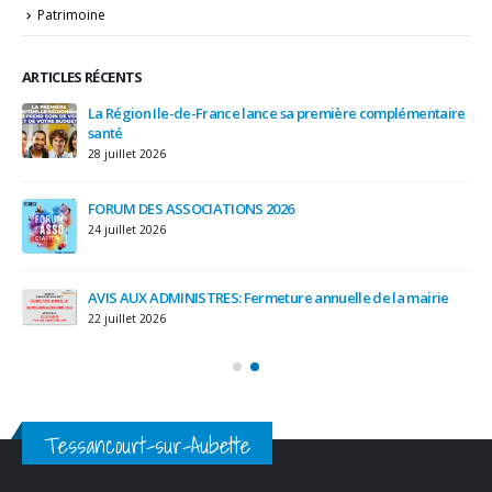
Patrimoine
ARTICLES RÉCENTS
IRE
La Région Ile-de-France lance sa première complémentaire
et
santé
28 juillet 2026
3 a
FORUM DES ASSOCIATIONS 2026
24 juillet 2026
AVIS AUX ADMINISTRES: Fermeture annuelle de la mairie
22 juillet 2026
Tessancourt-sur-Aubette