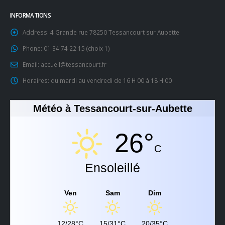
INFORMATIONS
Address:
4 Grande rue 78250 Tessancourt sur Aubette
Phone:
01 34 74 22 15 (choix 1)
Email:
accueil@tessancourt.fr
Horaires:
du mardi au vendredi de 16 H 00 à 18 H 00
Météo à Tessancourt-sur-Aubette
26°
C
Ensoleillé
Ven
Sam
Dim
12/28°C
15/31°C
20/35°C