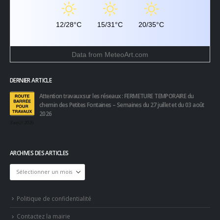
12/28°C
15/31°C
20/35°C
Data from
MeteoArt.com
DERNIER ARTICLE
Attention travaux sur les réseaux : FERMETURE TEMPORAIRE du
chemin des Petites Fontaines – Semaines du 27 juillet et du 03 août
2026
3 août 2026
ARCHIVES DES ARTICLES
Archives
des
articles
Politique de confidentialité
Contactez la mairie