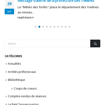
Message d’alerte de la préfecture des Yvelines
29
La "Météo des forêts" place le département des Yvelines
Juil
au niveau...
read more
CATÉGORIES
Actualités
Arrêtés préfectoraux
Bibliothèque
Coups de coeurs
Comptes-rendus de séances
Le Petit Tessancourtois