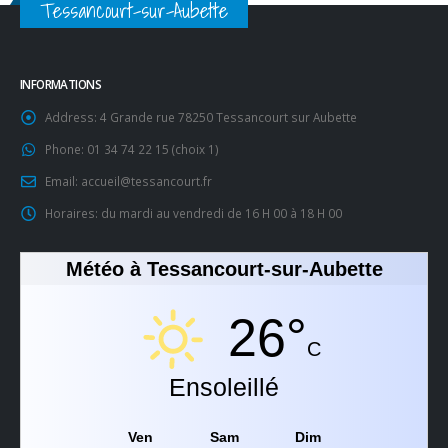
Tessancourt-sur-Aubette
INFORMATIONS
Address:
4 Grande rue 78250 Tessancourt sur Aubette
Phone:
01 34 74 22 15 (choix 1)
Email:
accueil@tessancourt.fr
Horaires:
du mardi au vendredi de 16 H 00 à 18 H 00
Météo à Tessancourt-sur-Aubette
26°
C
Ensoleillé
Ven
Sam
Dim