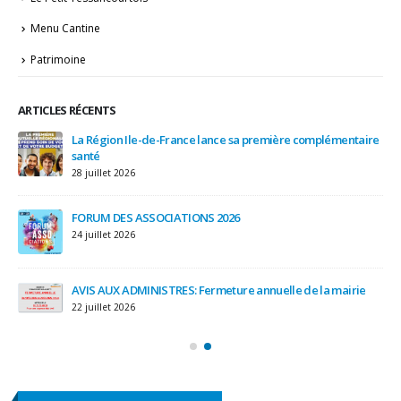
Menu Cantine
Patrimoine
ARTICLES RÉCENTS
IRE
La Région Ile-de-France lance sa première complémentaire
et
santé
28 juillet 2026
3 a
FORUM DES ASSOCIATIONS 2026
24 juillet 2026
AVIS AUX ADMINISTRES: Fermeture annuelle de la mairie
22 juillet 2026