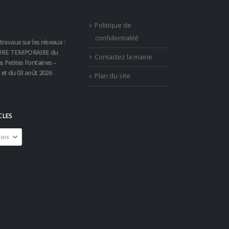
Politique de
confidentialité
travaux sur les réseaux :
RE TEMPORAIRE du
Contactez la mairie
s Petites Fontaines –
t et du 03 août 2026
Plan du site
CLES