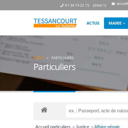
accuei
01 34 74 22 15
(choix 1)
ACTUS
MAIRIE
HOME
PARTICULIERS
Particuliers
Accueil particuliers
>
Justice
>
Affaire pénale