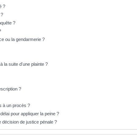
é ?
 ?
nquête ?
?
ice ou la gendarmerie ?
 la suite d'une plainte ?
escription ?
es à un procès ?
lai pour appliquer la peine ?
 décision de justice pénale ?