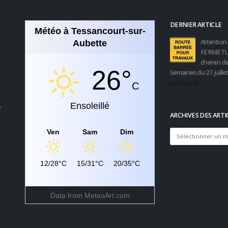
DERNIER ARTICLE
Météo à Tessancourt-sur-
Attention 
Aubette
FERMETU
chemin de
26°
Semaines du 27 juille
3 août 2026
C
Ensoleillé
0
ARCHIVES DES ARTI
Ven
Sam
Dim
Archives
des
articles
12/28°C
15/31°C
20/35°C
Data from
MeteoArt.com