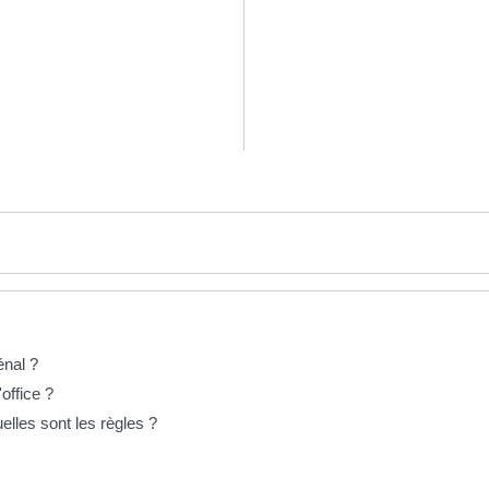
énal ?
office ?
lles sont les règles ?