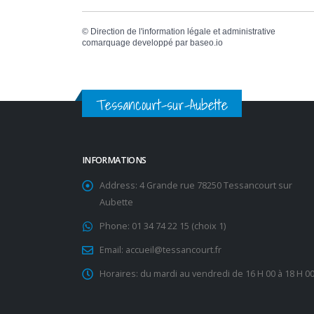
©
Direction de l'information légale et administrative
comarquage developpé par
baseo.io
Tessancourt-sur-Aubette
INFORMATIONS
Address:
4 Grande rue 78250 Tessancourt sur
Aubette
Phone:
01 34 74 22 15 (choix 1)
Email:
accueil@tessancourt.fr
Horaires:
du mardi au vendredi de 16 H 00 à 18 H 0