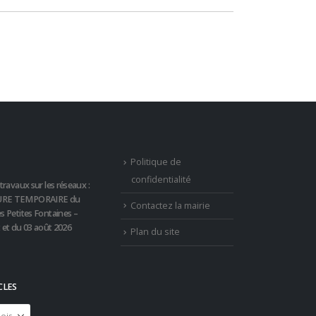
Politique de
confidentialité
travaux sur les réseaux :
RE TEMPORAIRE du
Contactez la mairie
s Petites Fontaines –
t et du 03 août 2026
Plan du site
CLES