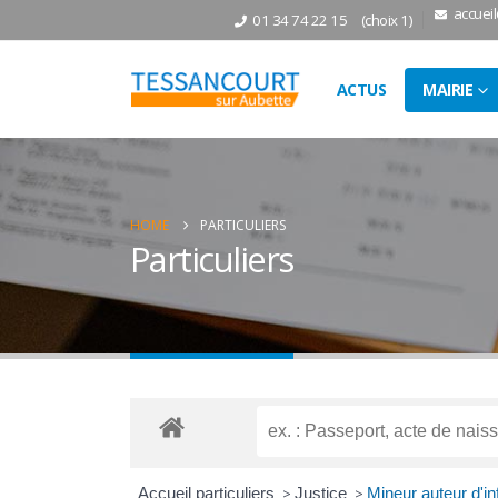
accuei
01 34 74 22 15
(choix 1)
ACTUS
MAIRIE
HOME
PARTICULIERS
Particuliers
Accueil particuliers
>
Justice
>
Mineur auteur d'in