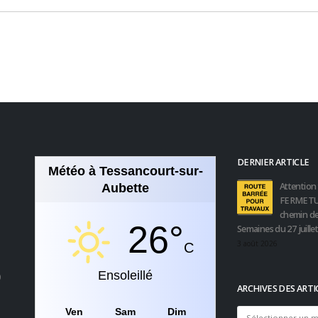
DERNIER ARTICLE
Météo à Tessancourt-sur-
Attention 
Aubette
FERMETU
chemin de
26°
Semaines du 27 juille
3 août 2026
C
Ensoleillé
0
ARCHIVES DES ARTI
Ven
Sam
Dim
Archives