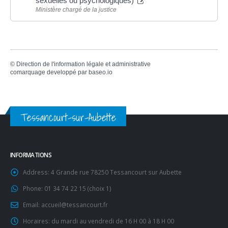
sexuelles ou psychologiques)
Ministère chargé de la justice
©
Direction de l'information légale et administrative
comarquage developpé par
baseo.io
Tessancourt-sur-Aubette
INFORMATIONS
Address:
4 Grande rue 78250 Tessancourt sur Aubette
Phone:
01 34 74 22 15 (choix 1)
Email:
accueil@tessancourt.fr
Horaires:
du mardi au vendredi de 16 H 00 à 18 H 00