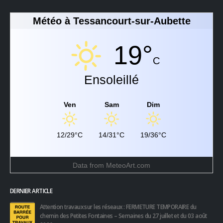
Météo à Tessancourt-sur-Aubette
19°
C
Ensoleillé
Ven
Sam
Dim
12/29°C
14/31°C
19/36°C
Data from
MeteoArt.com
DERNIER ARTICLE
Attention travaux sur les réseaux : FERMETURE TEMPORAIRE du
chemin des Petites Fontaines – Semaines du 27 juillet et du 03 août