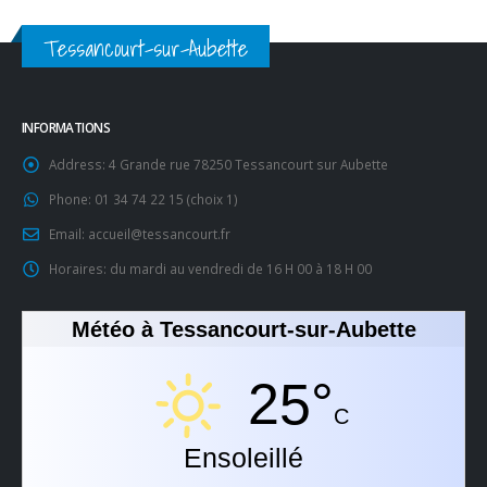
Tessancourt-sur-Aubette
INFORMATIONS
Address:
4 Grande rue 78250 Tessancourt sur Aubette
Phone:
01 34 74 22 15 (choix 1)
Email:
accueil@tessancourt.fr
Horaires:
du mardi au vendredi de 16 H 00 à 18 H 00
Météo à Tessancourt-sur-Aubette
25°
C
Ensoleillé