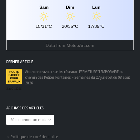
Sam
Dim
Lun
15/31°C
20/35°C
17/35°C
Data from
MeteoArt.com
DERNIER ARTICLE
Attention travaux sur les réseaux : FERMETURE TEMPORAIRE du
chemin des Petites Fontaines – Semaines du 27 juillet et du 03 août
2026
3 août 2026
ARCHIVES DES ARTICLES
Archives
des
articles
Politique de confidentialité