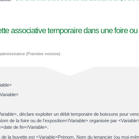
te associative temporaire dans une foire ou
t administrative (Première ministre)
iable>
/Variable>
ariable>, déclare exploiter un débit temporaire de boissons pour ve
e>Nom de la foire ou de l'exposition</Variable> organisée par <Variab
>date de fin</Variable>.
t de la buvette est <Variable>Prénom, Nom du tenancier (ou moi-mê