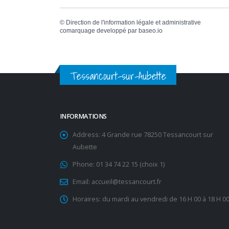
©
Direction de l'information légale et administrative
comarquage developpé par
baseo.io
Tessancourt-sur-Aubette
INFORMATIONS
Address:
4 Grande rue 78250 Tessancourt sur
Aubette
Phone:
01 34 74 22 15 (choix 1)
Email:
accueil@tessancourt.fr
Horaires:
du mardi au vendredi de 16 H 00 à 18 H 0