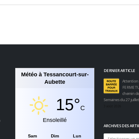
DERNIER ARTICLE
Météo à Tessancourt-sur-
Attention 
Aubette
FERMETU
chemin de
15°
Semaines du 27 juille
3 août 2026
C
Ensoleillé
0
ARCHIVES DES ARTI
Sam
Dim
Lun
Archives