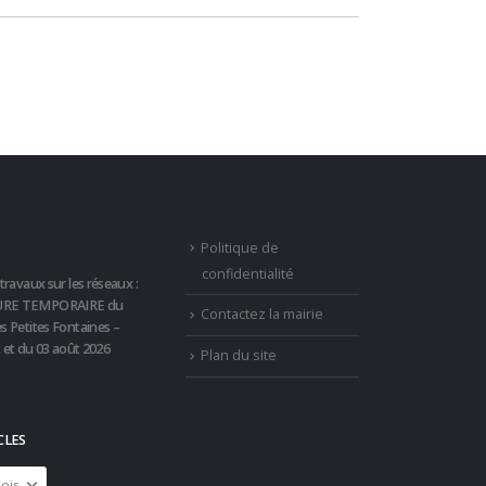
Politique de
confidentialité
travaux sur les réseaux :
RE TEMPORAIRE du
Contactez la mairie
s Petites Fontaines –
t et du 03 août 2026
Plan du site
CLES