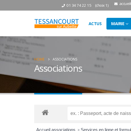
accuei
01 34 74 22 15
(choix 1)
ACTUS
MAIRIE
HOME
ASSOCIATIONS
Associations
Accueil associations
>
Services en ligne et formu