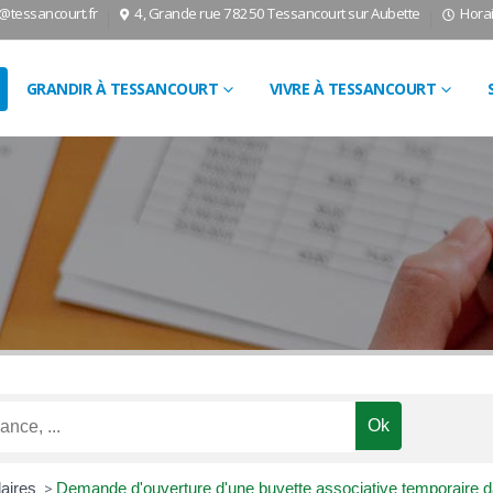
l@tessancourt.fr
4, Grande rue 78250 Tessancourt sur Aubette
Horai
GRANDIR À TESSANCOURT
VIVRE À TESSANCOURT
laires
>
Demande d'ouverture d'une buvette associative temporaire da