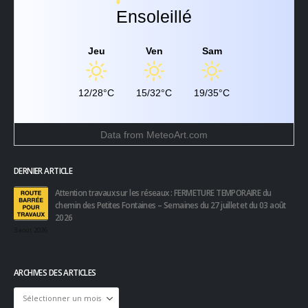
Ensoleillé
Jeu
Ven
Sam
12/28°C
15/32°C
19/35°C
Data from
MeteoArt.com
DERNIER ARTICLE
Attention travaux sur les réseaux : FERMETURE TEMPORAIRE du
chemin des Petites Fontaines – Semaines du 27 juillet et du 03 août
2026
3 août 2026
ARCHIVES DES ARTICLES
Archives