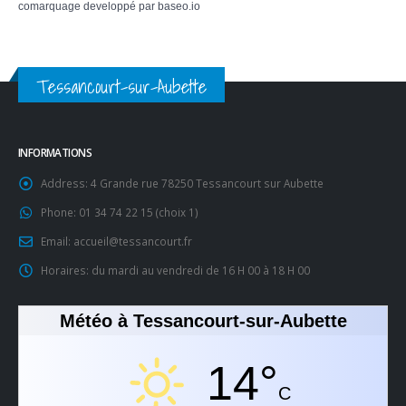
comarquage developpé par
baseo.io
Tessancourt-sur-Aubette
INFORMATIONS
Address:
4 Grande rue 78250 Tessancourt sur Aubette
Phone:
01 34 74 22 15 (choix 1)
Email:
accueil@tessancourt.fr
Horaires:
du mardi au vendredi de 16 H 00 à 18 H 00
Météo à Tessancourt-sur-Aubette
14°
C