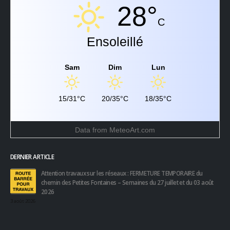
28°
C
Ensoleillé
Sam
Dim
Lun
15/31°C
20/35°C
18/35°C
Data from
MeteoArt.com
DERNIER ARTICLE
Attention travaux sur les réseaux : FERMETURE TEMPORAIRE du
chemin des Petites Fontaines – Semaines du 27 juillet et du 03 août
2026
3 août 2026