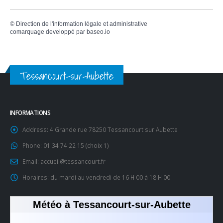
©
Direction de l'information légale et administrative
comarquage developpé par
baseo.io
Tessancourt-sur-Aubette
INFORMATIONS
Address:
4 Grande rue 78250 Tessancourt sur Aubette
Phone:
01 34 74 22 15 (choix 1)
Email:
accueil@tessancourt.fr
Horaires:
du mardi au vendredi de 16 H 00 à 18 H 00
Météo à Tessancourt-sur-Aubette