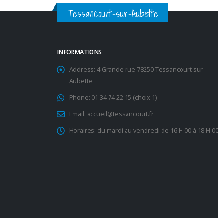
Tessancourt-sur-Aubette
INFORMATIONS
Address:
4 Grande rue 78250 Tessancourt sur
Aubette
Phone:
01 34 74 22 15 (choix 1)
Email:
accueil@tessancourt.fr
Horaires:
du mardi au vendredi de 16 H 00 à 18 H 0