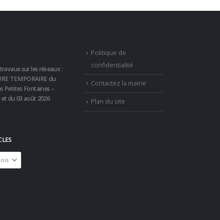
Politique de
confidentialité
travaux sur les réseaux :
RE TEMPORAIRE du
Contactez la mairie
s Petites Fontaines –
t et du 03 août 2026
Plan du site
CLES