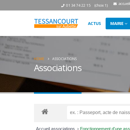
accuei
01 34 74 22 15
(choix 1)
ACTUS
MAIRIE
HOME
ASSOCIATIONS
Associations
Accueil associations
>
Fonctionnement d'une ass