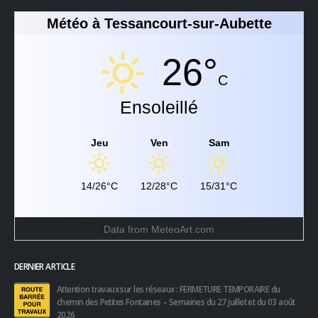
Météo à Tessancourt-sur-Aubette
26°
C
Ensoleillé
Jeu
Ven
Sam
14/26°C
12/28°C
15/31°C
Data from
MeteoArt.com
DERNIER ARTICLE
Attention travaux sur les réseaux : FERMETURE TEMPORAIRE du
chemin des Petites Fontaines – Semaines du 27 juillet et du 03 août
2026