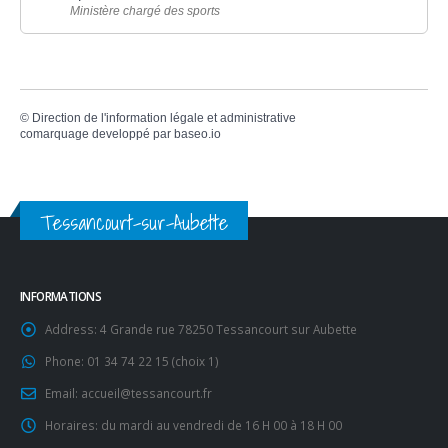
Ministère chargé des sports
©
Direction de l'information légale et administrative
comarquage developpé par
baseo.io
Tessancourt-sur-Aubette
INFORMATIONS
Address:
4 Grande rue 78250 Tessancourt sur Aubette
Phone:
01 34 74 22 15 (choix 1)
Email:
accueil@tessancourt.fr
Horaires:
du mardi au vendredi de 16 H 00 à 18 H 00