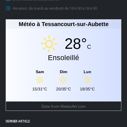
Horaires:
du mardi au vendredi de 16 H 00 à 18 H 00
Météo à Tessancourt-sur-Aubette
28°
C
Ensoleillé
Sam
Dim
Lun
15/31°C
20/35°C
18/35°C
Data from
MeteoArt.com
DERNIER ARTICLE