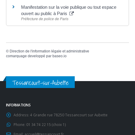
Manifestation sur la voie publique ou tout espace
ouvert au public à Paris
Préfecture de police de Paris
©
Direction de l'information légale et administrative
comarquage developpé par
baseo.io
Tessancourt-sur-Aubette
INFORMATIONS
Address:
4 Grande rue 78250 Tessancourt sur Aubette
Phone:
01 34 74 22 15 (choix 1)
Email:
accueil@tessancourt.fr