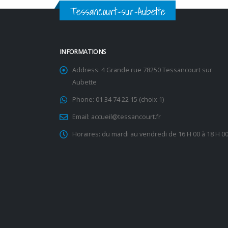
Tessancourt-sur-Aubette
INFORMATIONS
Address:
4 Grande rue 78250 Tessancourt sur
Aubette
Phone:
01 34 74 22 15 (choix 1)
Email:
accueil@tessancourt.fr
Horaires:
du mardi au vendredi de 16 H 00 à 18 H 0