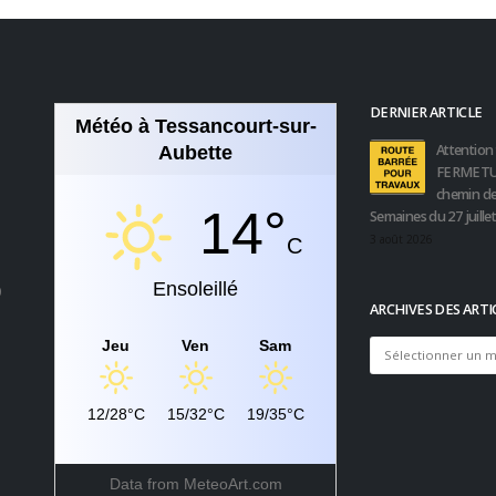
DERNIER ARTICLE
Météo à Tessancourt-sur-
Attention 
Aubette
FERMETU
chemin de
14°
Semaines du 27 juille
3 août 2026
C
Ensoleillé
0
ARCHIVES DES ARTI
Jeu
Ven
Sam
Archives
des
articles
12/28°C
15/32°C
19/35°C
Data from
MeteoArt.com