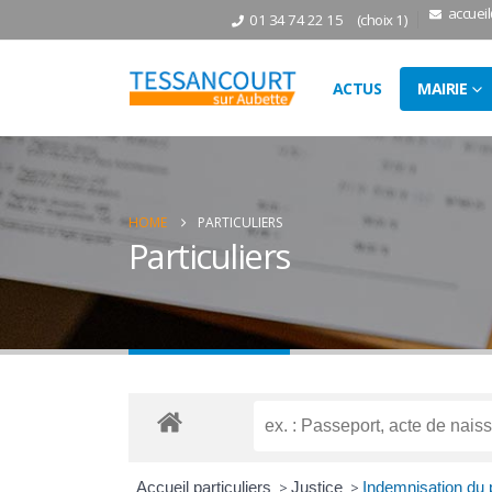
accuei
01 34 74 22 15
(choix 1)
ACTUS
MAIRIE
HOME
PARTICULIERS
Particuliers
Accueil particuliers
>
Justice
>
Indemnisation du 