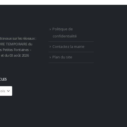
Politique de
confidentialité
travaux sur les réseaux :
RE TEMPORAIRE du
Contactez la mairie
s Petites Fontaines –
t et du 03 août 2026
Plan du site
CLES