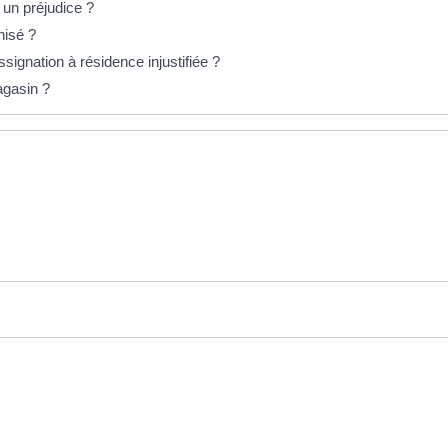
 un préjudice ?
nisé ?
signation à résidence injustifiée ?
agasin ?