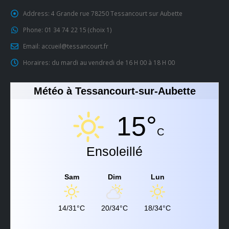
Address:
4 Grande rue 78250 Tessancourt sur Aubette
Phone:
01 34 74 22 15 (choix 1)
Email:
accueil@tessancourt.fr
Horaires:
du mardi au vendredi de 16 H 00 à 18 H 00
Météo à Tessancourt-sur-Aubette
15°
C
Ensoleillé
Sam
Dim
Lun
14/31°C
20/34°C
18/34°C