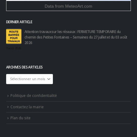
Data from
MeteoArt.com
DERNIER ARTICLE
Attention travaux sur les réseaux : FERMETURE TEMPORAIRE du
chemin des Petites Fontaines – Semaines du 27 juillet et du 03 août
2026
3 août 2026
ARCHIVES DES ARTICLES
Archives
des
articles
Politique de confidentialité
Contactez la mairie
Plan du site