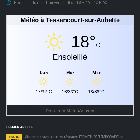
Horaires:
du mardi au vendredi de 16 H 00 à 18 H 00
Météo à Tessancourt-sur-Aubette
18°
C
Ensoleillé
Lun
Mar
Mer
17/32°C
16/33°C
18/36°C
Data from
MeteoArt.com
DERNIER ARTICLE
Attention travaux sur les réseaux : FERMETURE TEMPORAIRE du