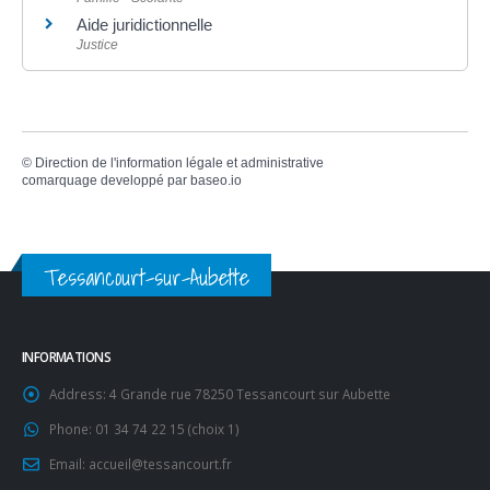
Aide juridictionnelle
Justice
©
Direction de l'information légale et administrative
comarquage developpé par
baseo.io
Tessancourt-sur-Aubette
INFORMATIONS
Address:
4 Grande rue 78250 Tessancourt sur Aubette
Phone:
01 34 74 22 15 (choix 1)
Email:
accueil@tessancourt.fr